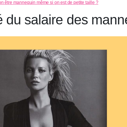
n être mannequin même si on est de petite taille ?
té du salaire des man