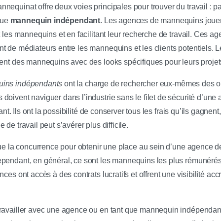
equinat offre deux voies principales pour trouver du travail : par
que
mannequin indépendant
. Les agences de mannequins jouent
t les mannequins et en facilitant leur recherche de travail. Ces 
t de médiateurs entre les mannequins et les clients potentiels. L
hent des mannequins avec des looks spécifiques pour leurs projet
ins indépendants
ont la charge de rechercher eux-mêmes des op
oivent naviguer dans l’industrie sans le filet de sécurité d’une 
dant. Ils ont la possibilité de conserver tous les frais qu’ils gagnen
de travail peut s’avérer plus difficile.
 que la concurrence pour obtenir une place au sein d’une agence 
ependant, en général, ce sont les mannequins les plus rémunérés
nces ont accès à des contrats lucratifs et offrent une visibilité 
ravailler avec une agence ou en tant que mannequin indépendant, 