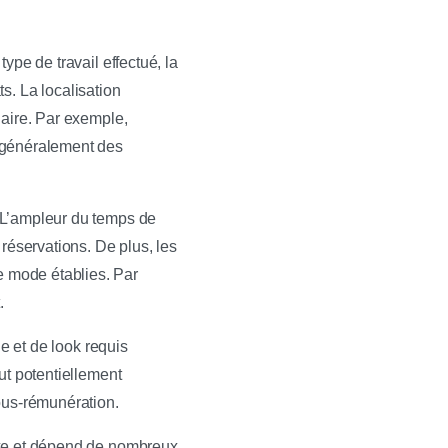
ype de travail effectué, la
ts. La localisation
laire. Par exemple,
e généralement des
 L’ampleur du temps de
réservations. De plus, les
 mode établies. Par
.
e et de look requis
ut potentiellement
ous-rémunération.
exe et dépend de nombreux