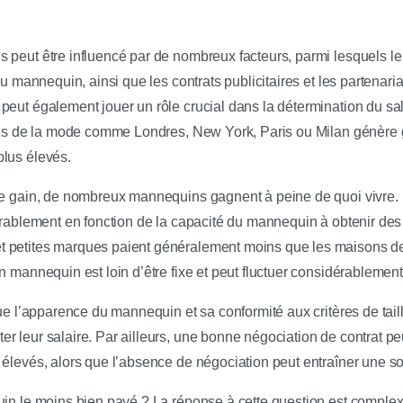
peut être influencé par de nombreux facteurs, parmi lesquels le t
du mannequin, ainsi que les contrats publicitaires et les partenaria
peut également jouer un rôle crucial dans la détermination du sa
tales de la mode comme Londres, New York, Paris ou Milan génèr
lus élevés.
 de gain, de nombreux mannequins gagnent à peine de quoi vivre.
érablement en fonction de la capacité du mannequin à obtenir des 
 petites marques paient généralement moins que les maisons de
n mannequin est loin d’être fixe et peut fluctuer considérablement
que l’apparence du mannequin et sa conformité aux critères de taill
r leur salaire. Par ailleurs, une bonne négociation de contrat pe
 élevés, alors que l’absence de négociation peut entraîner une s
quin le moins bien payé ? La réponse à cette question est compl