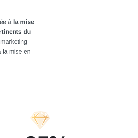
iée à
la mise
rtinents du
 marketing
à la mise en