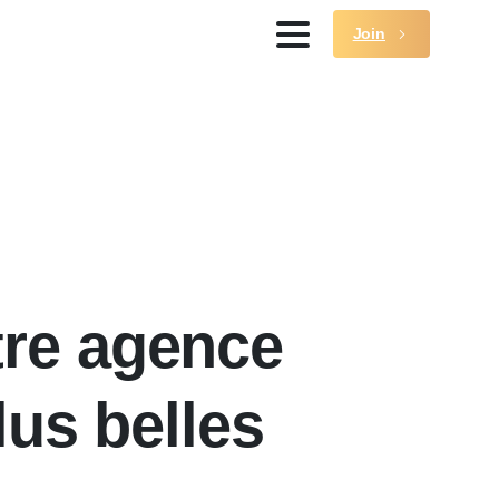
Join
tre agence
lus belles