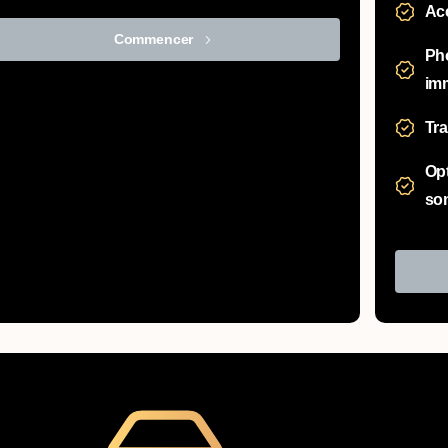
Ac
Commencer
Ph
imm
Tr
Opt
son