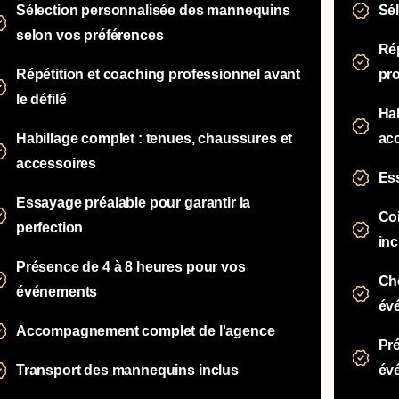
Sélection personnalisée des mannequins
Sé
selon vos préférences
Rép
Répétition et coaching professionnel avant
pr
le défilé
Hab
Habillage complet : tenues, chaussures et
ac
accessoires
Ess
Essayage préalable pour garantir la
Coi
perfection
inc
Présence de 4 à 8 heures pour vos
Ch
événements
év
Accompagnement complet de l'agence
Pré
Transport des mannequins inclus
év