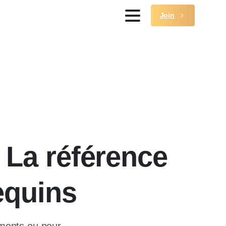
Join
 La référence
equins