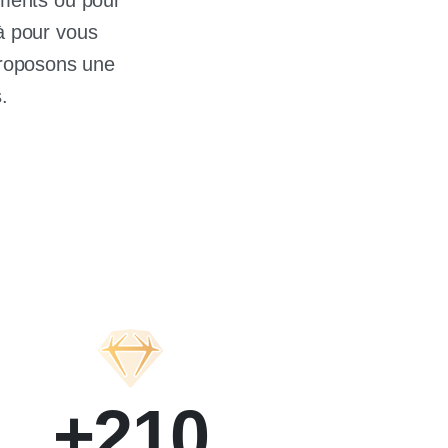
ements ou pour
à pour vous
proposons une
.
+
210