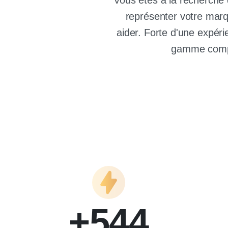
Vous êtes à la recherche 
représenter votre mar
aider. Forte d'une expér
gamme complè
+
544