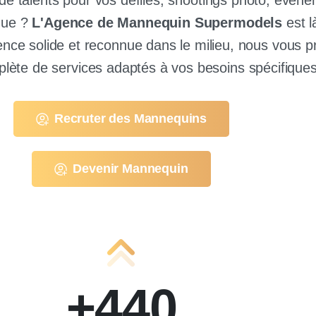
de talents pour vos défilés, shootings photo, évèn
que ?
L'Agence de Mannequin Supermodels
est l
ience solide et reconnue dans le milieu, nous vous 
te de services adaptés à vos besoins spécifiques
Recruter des Mannequins
Devenir Mannequin
+
440