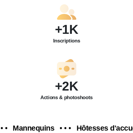
+
1
K
Inscriptions
+
2
K
Actions & photoshoots
Mannequins
• • •
Hôtesses d'accueil