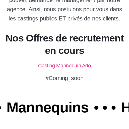
pouvez demander le management par notre
agence. Ainsi, nous postulons pour vous dans
les castings publics ET privés de nos clients.
Nos Offres de recrutement
en cours
Casting Mannequin Ado
#Coming_soon
Mannequins
• • •
Hô