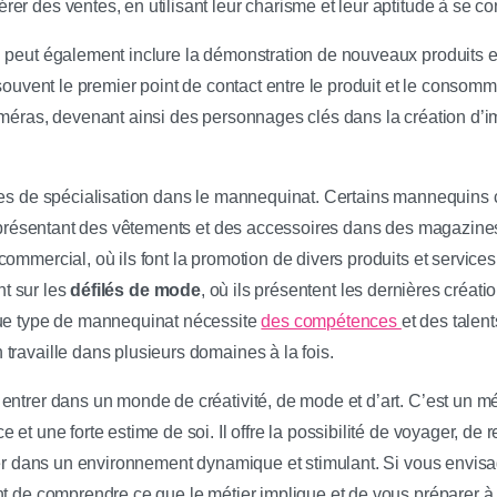
r des ventes, en utilisant leur charisme et leur aptitude à se co
 peut également inclure la démonstration de nouveaux produits et
 souvent le premier point de contact entre le produit et le consomm
améras, devenant ainsi des personnages clés dans la création d’im
nes de spécialisation dans le mannequinat. Certains mannequins 
l, présentant des vêtements et des accessoires dans des magazin
ommercial, où ils font la promotion de divers produits et services
ent sur les
défilés de mode
, où ils présentent les dernières créat
que type de mannequinat nécessite
des compétences
et des talents
travaille dans plusieurs domaines à la fois.
entrer dans un monde de créativité, de mode et d’art. C’est un mé
 et une forte estime de soi. Il offre la possibilité de voyager, de
ller dans un environnement dynamique et stimulant. Si vous envis
t de comprendre ce que le métier implique et de vous préparer à re