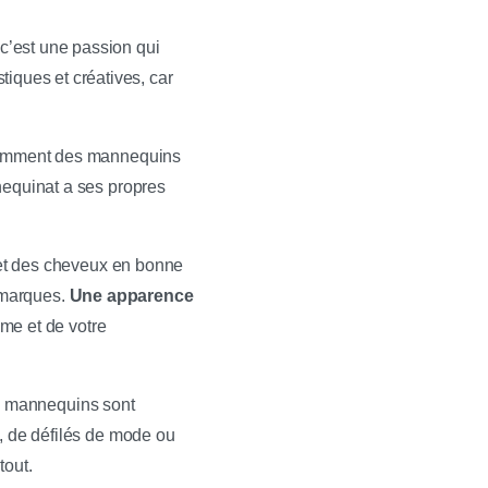
c’est une passion qui
istiques et créatives, car
notamment des mannequins
nequinat a ses propres
 et des cheveux en bonne
s marques.
Une apparence
me et de votre
s mannequins sont
o, de défilés de mode ou
tout.