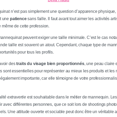
uinat n’est pas simplement une question d’apparence physique, 
t une
patience
sans faille. Il faut avant tout aimer les activités art
ce même de cette profession.
 mannequinat peuvent exiger une taille minimale. C’est le cas 
rande taille est souvent un atout. Cependant, chaque type de man
portunités pour tous les profils.
avoir des
traits du visage bien proportionnés
, une peau claire
es sont essentielles pour représenter au mieux les produits et le
 également importante, car elle témoigne de votre professionnalis
ité extravertie
est souhaitable dans le métier de mannequin. Le
r avec différentes personnes, que ce soit lors de shootings phot
s. Une attitude ouverte et sociable peut donc être un véritable a