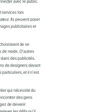
nnecter avec le public.
 services lors
ateur. Ils peuvent poser
ages publicitaires et
choisissent de se
es de mode. D’autres
 dans des publicités.
ions de designers devant
 particuliers, et il n’est
tier qui nécessite du
 rencontrer des gens
agez de devenir
lever les défis qu’il