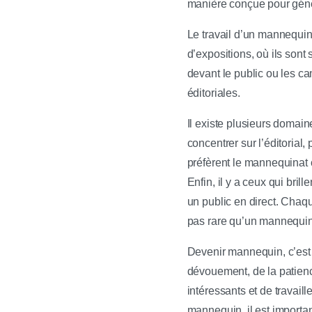
manière conçue pour génére
Le travail d’un mannequin
d’expositions, où ils sont
devant le public ou les c
éditoriales.
Il existe plusieurs domai
concentrer sur l’éditoria
préfèrent le mannequinat c
Enfin, il y a ceux qui brill
un public en direct. Cha
pas rare qu’un mannequin 
Devenir mannequin, c’est 
dévouement, de la patience
intéressants et de travai
mannequin, il est importan