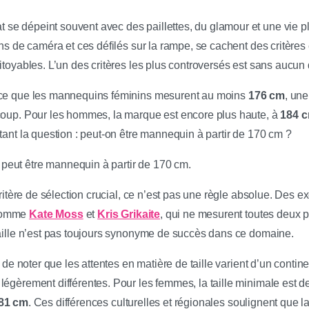
e dépeint souvent avec des paillettes, du glamour et une vie pl
shs de caméra et ces défilés sur la rampe, se cachent des critère
itoyables. L’un des critères les plus controversés est sans aucun
 ce que les mannequins féminins mesurent au moins
176 cm
, une
coup. Pour les hommes, la marque est encore plus haute, à
184 
tant la question : peut-on être mannequin à partir de 170 cm ?
 peut être mannequin à partir de 170 cm.
 critère de sélection crucial, ce n’est pas une règle absolue. Des e
 comme
Kate Moss
et
Kris Grikaite
, qui ne mesurent toutes deux 
taille n’est pas toujours synonyme de succès dans ce domaine.
t de noter que les attentes en matière de taille varient d’un contine
légèrement différentes. Pour les femmes, la taille minimale est d
81 cm
. Ces différences culturelles et régionales soulignent que la 