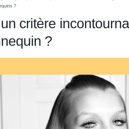
equins ?
, un critère incontourn
nnequin ?