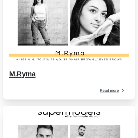
-
M.Ryma
Read more