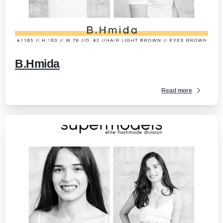
-
B.Hmida
Read more