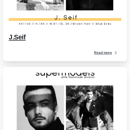
-
J.Seif
Read more