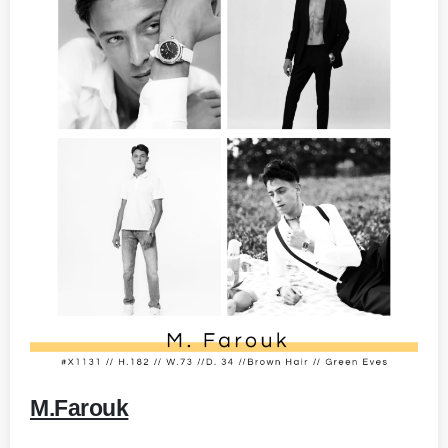
-
M.Farouk