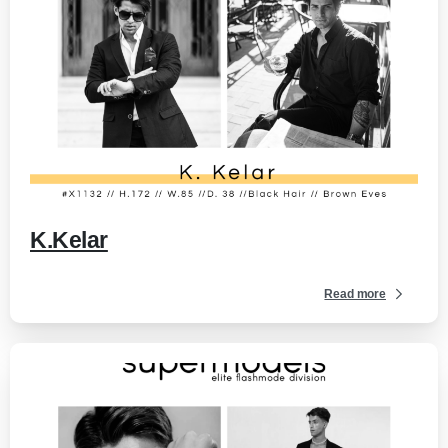
-
K.Kelar
Read more