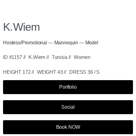
K.Wiem
Hostess/Promotional
—
Mannequin
—
Model
ID #1157 //
K.Wiem //
Tunisia //
Women
HEIGHT 172 //
WEIGHT 43 //
DRESS 36 / S
Portfolio
Social
Book NOW