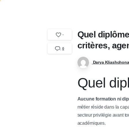
Quel diplôme
-
critères, ag
0
Darya Kliashchon
Quel dip
Aucune formation ni dip
métier réside dans la cap
secteur privilégie avant t
académiques.