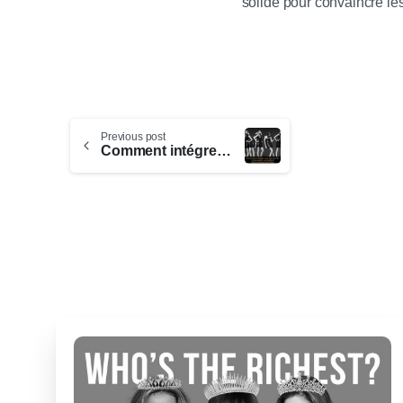
solide pour convaincre le
Previous post
Comment intégrer une agence de mannequin : conseils et démarches essentielles