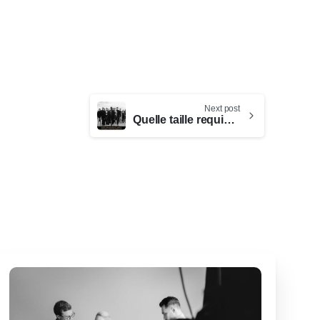
Next post
Quelle taille requise pour devenir mannequin chez Elite Model Look