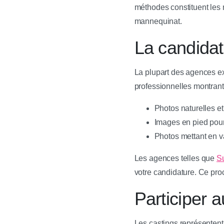
méthodes constituent les 
mannequinat.
La candida
La plupart des agences e
professionnelles montrant l
Photos naturelles et 
Images en pied pour
Photos mettant en val
Les agences telles que
S
votre candidature. Ce proc
Participer 
Les castings représentent