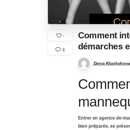
Comment inté
-
démarches es
0
Darya Kliashchon
Comment
mannequ
Entrer en agence de man
bien préparée, se présen