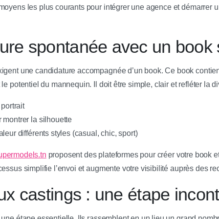
moyens les plus courants pour intégrer une agence et démarrer u
ture spontanée avec un book 
xigent une candidature accompagnée d’un book. Ce book contien
e potentiel du mannequin. Il doit être simple, clair et refléter la 
portrait
 montrer la silhouette
eur différents styles (casual, chic, sport)
upermodels.tn
proposent des plateformes pour créer votre book e
essus simplifie l’envoi et augmente votre visibilité auprès des re
aux castings : une étape incon
 une étape essentielle. Ils rassemblent en un lieu un grand nombr