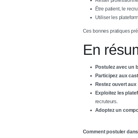
Rester professionne
Être patient, le rec
Utiliser les platefor
Ces bonnes pratiques prép
En résu
Postulez avec un 
Participez aux cas
Restez ouvert aux
Exploitez les plate
recruteurs.
Adoptez un compo
Comment postuler dans