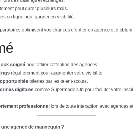
l lors des castings et échanges.
rutement peut durer plusieurs mois.
mes en ligne pour gagner en visibilité.
aratoires optimisent vos chances d’entrer en agence et d’obtenir
mé
book soigné
pour attirer l’attention des agences.
tings
régulièrement pour augmenter votre visibilité.
 opportunités
offertes par les talent-scouts.
formes digitales
comme Supermodels.tn pour faciliter votre inscri
rtement professionnel
lors de toute interaction avec agences et
 une agence de mannequin ?