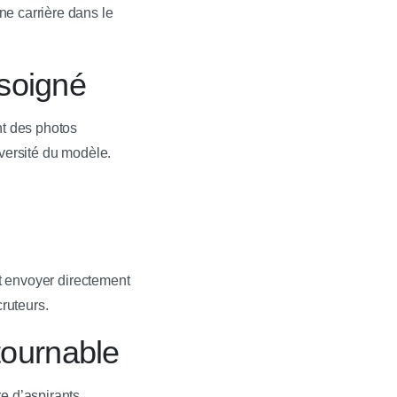
ne carrière dans le
soigné
t des photos
diversité du modèle.
t envoyer directement
cruteurs.
tournable
e d’aspirants