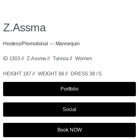
Z.Assma
Hostess/Promotional
—
Mannequin
ID 1303 //
Z.Assma //
Tunisia //
Women
HEIGHT 187 //
WEIGHT 66 //
DRESS 38 / S
Portfolio
Social
Book NOW