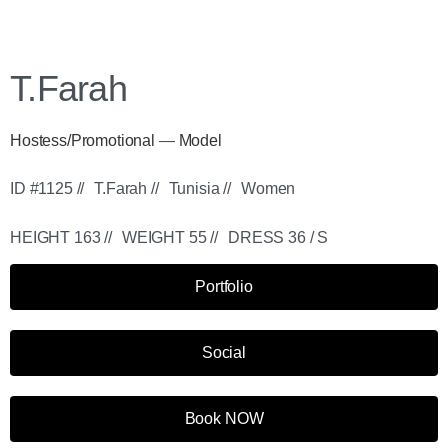
T.Farah
Hostess/Promotional
—
Model
ID #1125 //
T.Farah //
Tunisia //
Women
HEIGHT 163 //
WEIGHT 55 //
DRESS 36 / S
Portfolio
Social
Book NOW