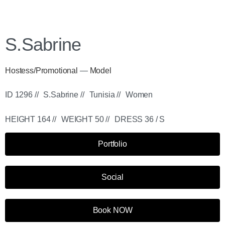
S.Sabrine
Hostess/Promotional
—
Model
ID 1296 //
S.Sabrine //
Tunisia //
Women
HEIGHT 164 //
WEIGHT 50 //
DRESS 36 / S
Portfolio
Social
Book NOW