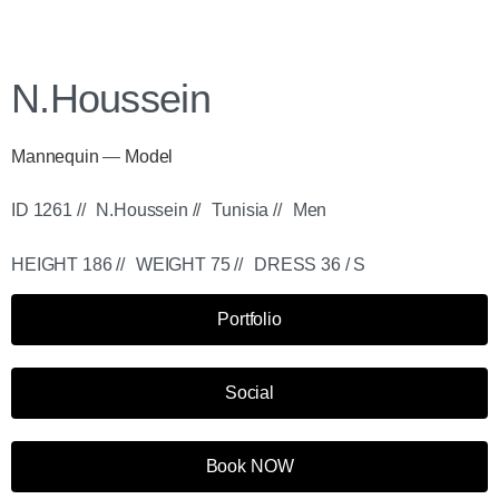
N.Houssein
Mannequin
—
Model
ID 1261 //
N.Houssein //
Tunisia //
Men
HEIGHT 186 //
WEIGHT 75 //
DRESS 36 / S
Portfolio
Social
Book NOW