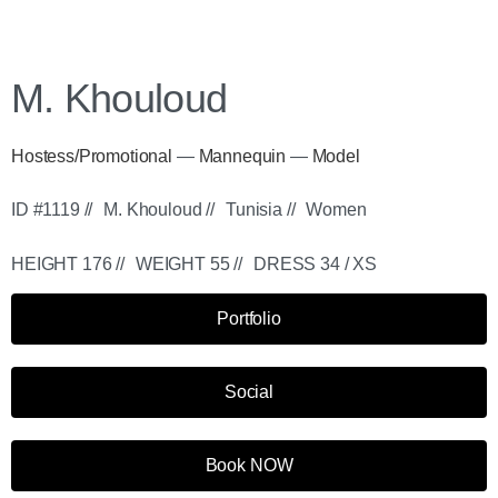
M. Khouloud
Hostess/Promotional
—
Mannequin
—
Model
ID #1119 //
M. Khouloud //
Tunisia //
Women
HEIGHT 176 //
WEIGHT 55 //
DRESS 34 / XS
Portfolio
Social
Book NOW