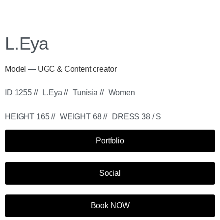
L.Eya
Model
—
UGC & Content creator
ID 1255 //
L.Eya //
Tunisia //
Women
HEIGHT 165 //
WEIGHT 68 //
DRESS 38 / S
Portfolio
Social
Book NOW