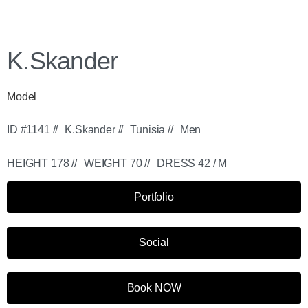
K.Skander
Model
ID #1141 //
K.Skander //
Tunisia //
Men
HEIGHT 178 //
WEIGHT 70 //
DRESS 42 / M
Portfolio
Social
Book NOW