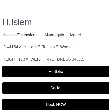
H.Islem
Hostess/Promotional
—
Mannequin
—
Model
ID #1154 //
H.Islem //
Tunisia //
Women
HEIGHT 173 //
WEIGHT 47 //
DRESS 34 / XS
Portfolio
Social
Book NOW