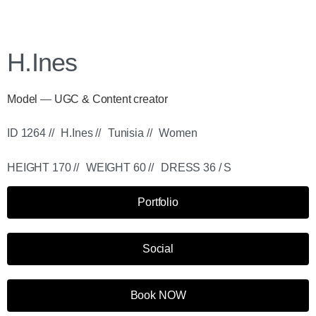
H.Ines
Model
—
UGC & Content creator
ID 1264 //
H.Ines //
Tunisia //
Women
HEIGHT 170 //
WEIGHT 60 //
DRESS 36 / S
Portfolio
Social
Book NOW