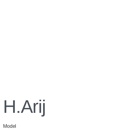
H.Arij
Model