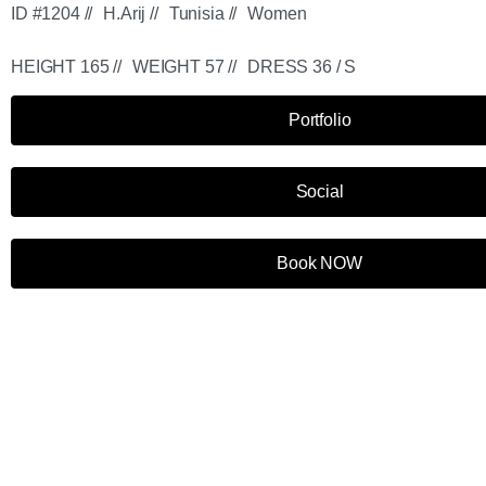
ID #1204 //
H.Arij //
Tunisia //
Women
HEIGHT 165 //
WEIGHT 57 //
DRESS 36 / S
Portfolio
Social
Book NOW