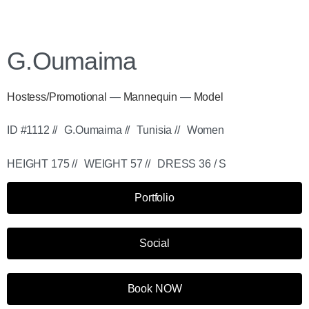
G.Oumaima
Hostess/Promotional
—
Mannequin
—
Model
ID #1112 //
G.Oumaima //
Tunisia //
Women
HEIGHT 175 //
WEIGHT 57 //
DRESS 36 / S
Portfolio
Social
Book NOW