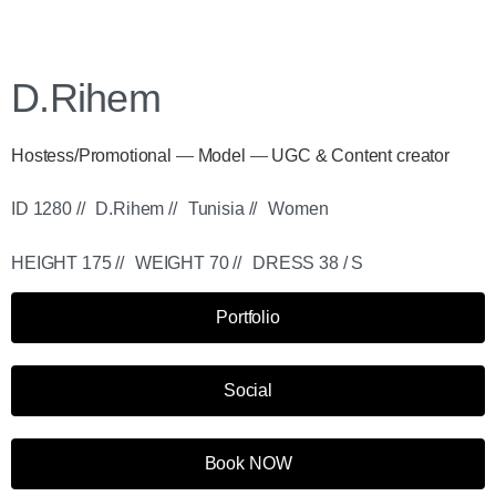
D.Rihem
Hostess/Promotional
—
Model
—
UGC & Content creator
ID 1280 //
D.Rihem //
Tunisia //
Women
HEIGHT 175 //
WEIGHT 70 //
DRESS 38 / S
Portfolio
Social
Book NOW