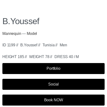
B.Youssef
Mannequin
—
Model
ID 1199 //
B.Youssef //
Tunisia //
Men
HEIGHT 185 //
WEIGHT 78 //
DRESS 40 / M
Portfolio
Social
Book NOW