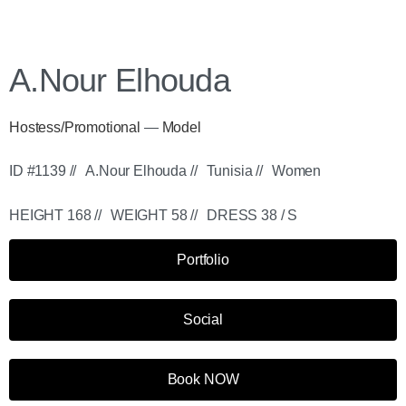
A.Nour Elhouda
Hostess/Promotional
—
Model
ID #1139 //
A.Nour Elhouda //
Tunisia //
Women
HEIGHT 168 //
WEIGHT 58 //
DRESS 38 / S
Portfolio
Social
Book NOW