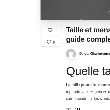
Taille et me
-
guide comple
0
Darya Kliashchon
Quelle t
La taille pour être mann
répondre aux exigences 
correspondre à des standa