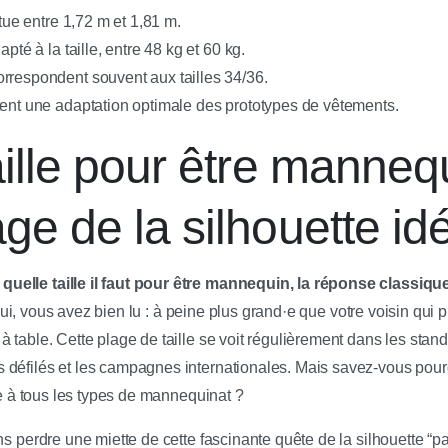
itue entre 1,72 m et 1,81 m.
apté à la taille, entre 48 kg et 60 kg.
rrespondent souvent aux tailles 34/36.
tent une adaptation optimale des prototypes de vêtements.
aille pour être manneq
ge de la silhouette id
elle taille il faut pour être mannequin, la réponse classique
i, vous avez bien lu : à peine plus grand·e que votre voisin qui p
 table. Cette plage de taille se voit régulièrement dans les standa
 défilés et les campagnes internationales. Mais savez-vous pour
que à tous les types de mannequinat ?
ns perdre une miette de cette fascinante quête de la silhouette “par