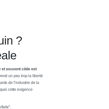
uin ?
éale
 et souvent citée est
rend un peu trop la liberté
rds de l’industrie de la
quoi cette exigence
faite”.