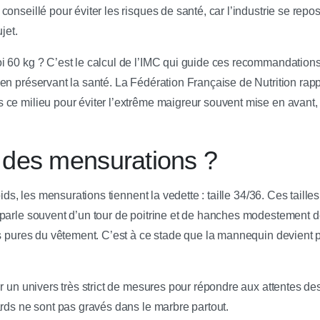
onseillé pour éviter les risques de santé, car l’industrie se repo
jet.
 60 kg ? C’est le calcul de l’IMC qui guide ces recommandations,
en préservant la santé. La Fédération Française de Nutrition rapp
ce milieu pour éviter l’extrême maigreur souvent mise en avant, 
l des mensurations ?
oids, les mensurations tiennent la vedette : taille 34/36. Ces taill
 parle souvent d’un tour de poitrine et de hanches modestement
es pures du vêtement. C’est à ce stade que la mannequin devient 
r un univers très strict de mesures pour répondre aux attentes des
ards ne sont pas gravés dans le marbre partout.