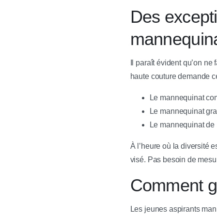
Des exceptio
mannequin
Il paraît évident qu’on n
haute couture demande cet
Le mannequinat comme
Le mannequinat gran
Le mannequinat de pe
À l’heure où la diversité 
visé. Pas besoin de mesur
Comment gé
Les jeunes aspirants mann