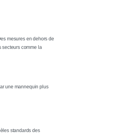
s. Des mesures en dehors de
ns secteurs comme la
, car une mannequin plus
dèles standards des