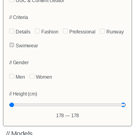
UGC & Content creator
// Criteria
Details
Fashion
Professional
Runway
Swimwear
// Gender
Men
Women
// Height (cm)
178
—
178
// Models